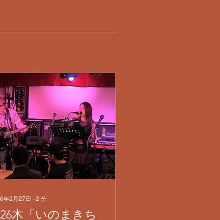
26年2月27日
∙
2
分
2/26木「いのまきち