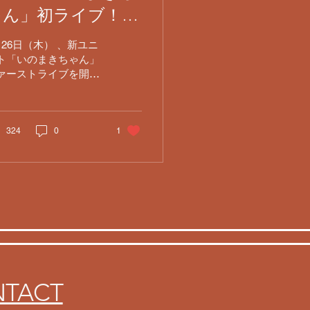
ゃん」初ライブ！新
しい音の輪が広がっ
月26日（木） 、新ユニ
た一夜
ト「いのまきちゃん」
ァーストライブを開催
たしました！ ​
HATOVO Neoから生ま
た新ユニット ​今回のユ
ット結成のきっかけは
324
0
1
HATOVO Neo。昨年末の
こでのセッションでお
人が意気投合し、アコ
スティックユニットと
て産声を上げました。 ​
ル： まきさん ​ ギ
＆ボーカル： いのう
さん ​ プロデュース＆
会： 杉ちゃん ​ 客
は見事な 満員御礼！
TACT
ちゃんの名プロデュー
と軽快で愉快なトーク