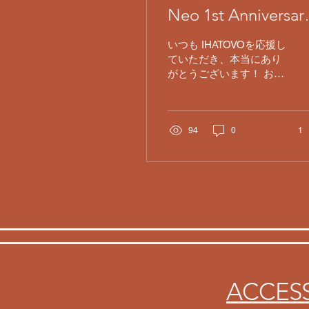
Neo 1st Anniversar
Week ありがとう
いつも IHATOVOを応援し
ざいました！
ていただき、本当にあり
がとうございます！ ​おか
げさまでNeoは1周年を迎
えることができ、
2026/7/24金、29水、30
木、31金の4日間にわた
94
0
1
って記念ライブイベント
を開催いたしました！
​連日超満員の熱気と笑
顔！ ​イベント期間中は連
日超満員！店内は溢れん
ばかりのお客様の熱気に
包まれ、最初から最後ま
で盛り上がりっぱなしの
4日間となりました。 ​今
回はIHATOVOにゆかりの
ACCES
ある総勢19組のアーティ
ストの皆様にご参加頂