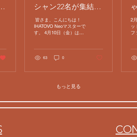
y
シャン22名が集結！
ご
圧巻の貸切打ち上げ
​ 皆さま、こんにちは！
2
パーティー♪
IHATOVO Neoマスターで
ッ
す。 ​4月10日（金）は、
フ
店舗を貸切営業とさせて
い
頂きました。ご来店を予
■I
定されていた皆さまには
れ
ご不便をおかけ致しまし
63
0
ニ
たが、店内では非常にエ
I
ネルギッシュでハッピー
こ
な時間が流れていまし
二
た。 ​今回は、その熱狂の
ー
もっと見る
パーティーの様子を少し
し
だけお届けします。 ​■3月
ボーカ
音楽イベント待望の打ち
ター
上げ！ ​この日集結したの
え
は、3月に中野のライブ
総合司
ハウスで開催され大好評
席
S
CON
だった「セッションイベ
杉
ント」に参加されたミュ
ス