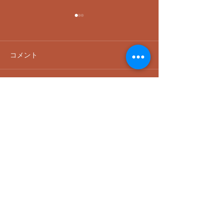
コメント
コメントを追加…
4/10金 凄腕ミュージシャ
​2/26木「いの
ン22名が集結！圧巻の貸
ん」初ライブ！
切打ち上げパーティー♪
の輪が広がった
ACCESS
〒152-0031 東京都目黒区中根1-1-8
ローヤルビル1F
Entertainment Live Bar 「IHATOVO」
イーハトーブ