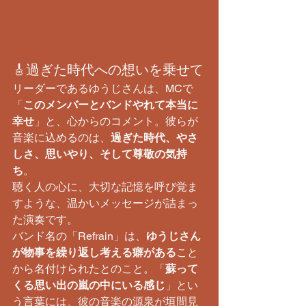
​🎸過ぎた時代への想いを乗せて
​リーダーであるゆうじさんは、MCで
「
このメンバーとバンドやれて本当に
幸せ
」と、心からのコメント。彼らが
音楽に込めるのは、
過ぎた時代、やさ
しさ、思いやり、そして尊敬の気持
ち
。
聴く人の心に、大切な記憶を呼び覚ま
すような、温かいメッセージが詰まっ
た演奏です。
​バンド名の「Refrain」は、
ゆうじさん
が物事を繰り返し考える癖がある
こと
から名付けられたとのこと。「
蘇って
くる思い出の嵐の中にいる感じ
」とい
う言葉には、彼の音楽の源泉が垣間見