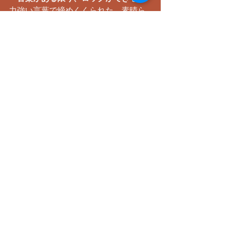
​力強い言葉で締めくくられた、素晴ら
しい夜でした！
また会いましょう！
すべて表示
最新記事