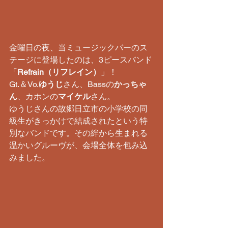
金曜日の夜、当ミュージックバーのス
テージに登場したのは、3ピースバンド
「
Refrain（リフレイン）
」！
Gt.＆Vo.
ゆうじ
さん、Bassの
かっちゃ
ん
、カホンの
マイケル
さん。
ゆうじさんの故郷日立市の小学校の同
級生がきっかけで結成されたという特
別なバンドです。その絆から生まれる
温かいグルーヴが、会場全体を包み込
みました。