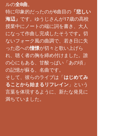
ルの
全8曲
。
​特に印象的だったのが6曲目の
「悲しい
海辺」
です。ゆうじさんが17歳の高校
授業中にノートの端に詞を書き、大人
になって作曲し完成したそうです
。
切
ないフォーク風の曲調で、若き日に失
った恋への
憧憬
が切々と歌い上げら
れ、聴く者の胸を締め付けました。誰
の心にもある、甘酸っぱい「あの頃」
の記憶が蘇る、名曲です。
​そして、彼らのライブは「
はじめてみ
ることから始まるリフレイン
」という
言葉を体現するように、新たな発見に
満ちていました。