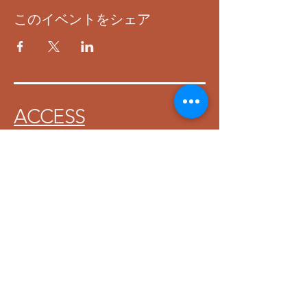
このイベントをシェア
ACCESS
〒152-0031 東京都目黒区中根1-1-8
ローヤルビル1F
Entertainment Live Bar 「IHATOVO」
イーハトーブ
CONTACT
MAIL :
ihatovo.toritsudai@gmail.com
TEL :
03-3724-0255