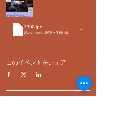
7303
.jpg
Download JPG • 196KB
このイベントをシェア
ACCESS
〒152-0031 東京都目黒区中根1-1-8
ローヤルビル1F
Entertainment Live Bar 「IHATOVO」