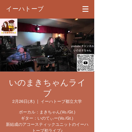
イーハトーブ
いのまきちゃんライ
ブ
2月26日(木)
  |  
イーハトーブ都立大学
ボーカル：まきちゃん(Vo./Gt.)
ギター：いのてぃー(Vo./Gt.)
新結成のアコースティックユニットのイーハ
トーブ初ライブ♪