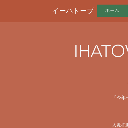
イーハトーブ
ホーム
IHATOV
​「今
人数把